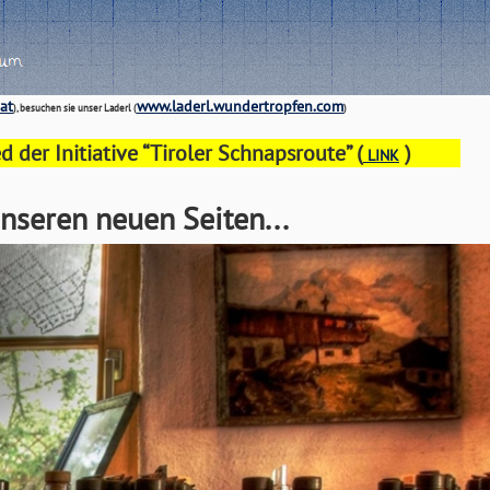
at
www.laderl.wundertropfen.com
), besuchen sie unser Laderl (
)
der Initiative “Tiroler Schnapsroute” (
)
LINK
nseren neuen Seiten...